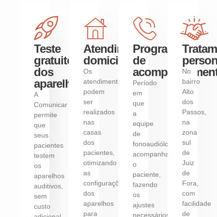
Teste
Atendimento
Programa
Tratam
gratuito
domiciliar
de
person
dos
acompanhamen
Os
No
aparelhos
atendimentos
bairro
Período
podem
Alto
em
A
ser
dos
que
Comunicar
realizados
Passos,
a
permite
nas
na
equipe
que
casas
zona
de
seus
dos
sul
fonoaudiólogos
pacientes
pacientes,
de
acompanha
testem
otimizando
Juiz
o
os
as
de
paciente,
aparelhos
configurações
Fora,
fazendo
auditivos,
dos
com
os
sem
aparelhos
facilidade
ajustes
custo
para
de
necessários
adicional,