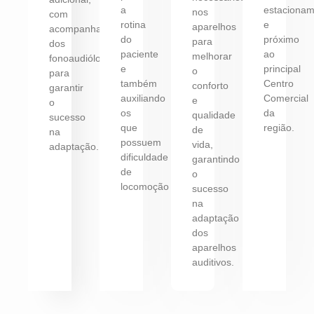
a
estaciona
nos
com
rotina
e
aparelhos
acompanhamento
do
próximo
para
dos
paciente
ao
melhorar
fonoaudiólogos
e
principal
o
para
também
Centro
conforto
garantir
auxiliando
Comercial
e
o
os
da
qualidade
sucesso
que
região.
de
na
possuem
vida,
adaptação.
dificuldade
garantindo
de
o
locomoção
sucesso
na
adaptação
dos
aparelhos
auditivos.